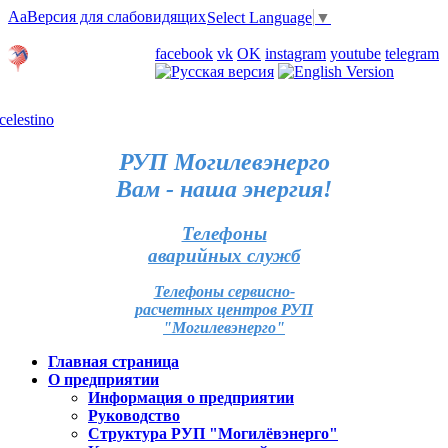
Aa
Версия для слабовидящих
Select Language
▼
Личный кабинет
facebook
vk
OK
instagram
youtube
telegram
Карта отделений
РУП Могилевэнерго
Вам - наша энергия!
Телефоны
аварийных служб
Телефоны сервисно-
расчетных центров РУП
"Могилевэнерго"
Главная страница
О предприятии
Информация о предприятии
Руководство
Структура РУП "Могилёвэнерго"