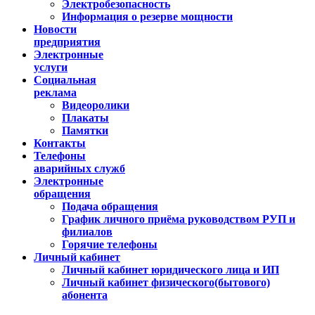
Электробезопасность
Информация о резерве мощности
Новости
предприятия
Электронные
услуги
Социальная
реклама
Видеоролики
Плакаты
Памятки
Контакты
Телефоны
аварийных служб
Электронные
обращения
Подача обращения
График личного приёма руководством РУП и
филиалов
Горячие телефоны
Личный кабинет
Личный кабинет юридического лица и ИП
Личный кабинет физического(бытового)
абонента