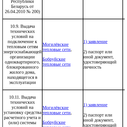
Республики
Беларусь от
26.04.2010 № 200)
10.9. Выдача
технических
условий на
подключение к
1) заявление
Могилёвские
тепловым сетям
тепловые сети
,
энергоснабжающей
2) паспорт или
организации
иной документ,
Бобруйские
одноквартирного,
удостоверяющий
тепловые сети
блокированного
личность
жилого дома,
находящегося в
эксплуатации
10.11. Выдача
технических
1) заявление
условий на
Могилёвские
установку средства
тепловые сети
,
2) паспорт или
расчетного учета и
иной документ,
Бобруйские
(или) системы
удостоверяющий