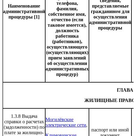
сведения,
телефона,
Наименование
представляемые
фамилия,
административной
гражданином для
собственное имя,
процедуры [1]
осуществления
отчество (если
административной
таковое имеется),
процедуры
должность
работника
(работников),
осуществляющего
(осуществляющих)
прием заявлений
об осуществлении
административных
процедур)
ГЛАВА 
ЖИЛИЩНЫЕ ПРАВО
1.3.8 Выдача
Могилёвские
справки о расчетах
электрические сети
,
(задолженности) по
паспорт или иной
плате за жилищно-
Климовичские
документ,