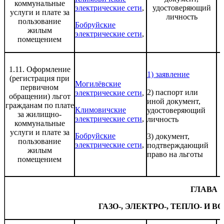
коммунальные
электрические сети
,
удостоверяющий
услуги и плате за
личность
пользование
Бобруйские
жилым
электрические сети
,
помещением
1.11. Оформление
1) заявление
(регистрация при
Могилёвские
первичном
2) паспорт или
электрические сети
,
обращении) льгот
иной документ,
гражданам по плате
Климовичские
удостоверяющий
за жилищно-
электрические сети
,
личность
коммунальные
услуги и плате за
Бобруйские
3) документ,
пользование
электрические сети
,
подтверждающий
жилым
право на льготы
помещением
ГЛАВА 1
ГАЗО-, ЭЛЕКТРО-, ТЕПЛО- И 