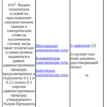
1
10.6
. Выдача
технических
условий на
присоединение
электроустановок
граждан к
электрическим
сетям (за
исключением
случаев, когда
1) заявление
[2]
Могилёвские
такие технические
электрические сети
,
условия должны
2) паспорт или
выдаваться в
Климовичские
иной документ,
рамках
электрические сети
,
удостоверяющий
административных
личнос
процедур,
Бобруйские
предусмотренных в
электрические сети
,
ть
подпунктах 9.3.1 и
9.3.2 пункта 9.3
перечня
административных
процедур,
утвержденного
Указом Президента