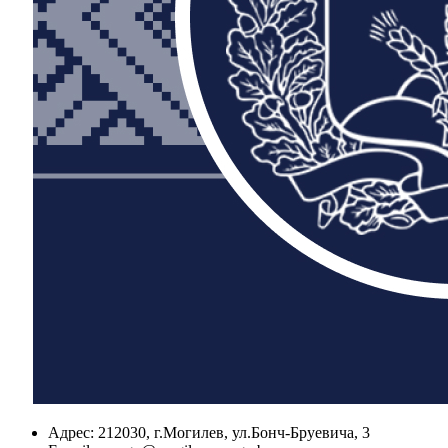
Адрес:
212030, г.Могилев, ул.Бонч-Бруевича, 3