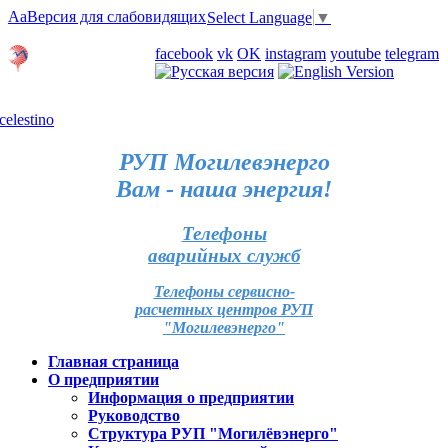
Aa
Версия для слабовидящих
Select Language
▼
Личный кабинет
facebook
vk
OK
instagram
youtube
telegram
Карта отделений
РУП Могилевэнерго
Вам - наша энергия!
Телефоны
аварийных служб
Телефоны сервисно-
расчетных центров РУП
"Могилевэнерго"
Главная страница
О предприятии
Информация о предприятии
Руководство
Структура РУП "Могилёвэнерго"