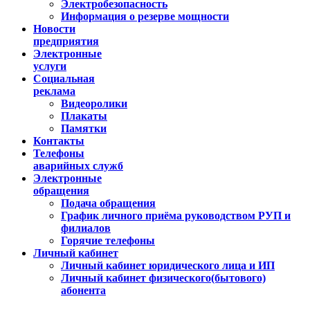
Электробезопасность
Информация о резерве мощности
Новости
предприятия
Электронные
услуги
Социальная
реклама
Видеоролики
Плакаты
Памятки
Контакты
Телефоны
аварийных служб
Электронные
обращения
Подача обращения
График личного приёма руководством РУП и
филиалов
Горячие телефоны
Личный кабинет
Личный кабинет юридического лица и ИП
Личный кабинет физического(бытового)
абонента