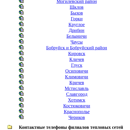
Могилевский район
Шклов
Быхов
Горки
Круглое
Дрибин
Белыничи
Чаусы
Бобруйск и Бобруйский район
Кировск
Кличев
Глуск
Осиповичи
Климовичи
Кричев
Мстиславль
Славгород
Хотимск
Костюковичи
Краснополье
Чериков
Контактные телефоны филиалов тепловых сетей