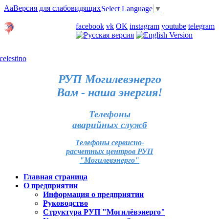
Aa
Версия для слабовидящих
Select Language
▼
Личный кабинет
facebook
vk
OK
instagram
youtube
telegram
Карта отделений
РУП Могилевэнерго
Вам - наша энергия!
Телефоны
аварийных служб
Телефоны сервисно-
расчетных центров РУП
"Могилевэнерго"
Главная страница
О предприятии
Информация о предприятии
Руководство
Структура РУП "Могилёвэнерго"