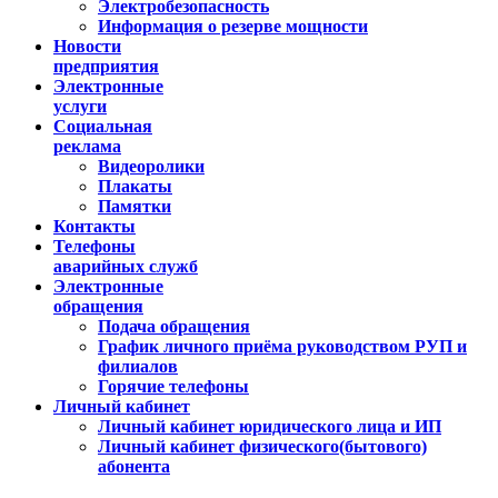
Электробезопасность
Информация о резерве мощности
Новости
предприятия
Электронные
услуги
Социальная
реклама
Видеоролики
Плакаты
Памятки
Контакты
Телефоны
аварийных служб
Электронные
обращения
Подача обращения
График личного приёма руководством РУП и
филиалов
Горячие телефоны
Личный кабинет
Личный кабинет юридического лица и ИП
Личный кабинет физического(бытового)
абонента