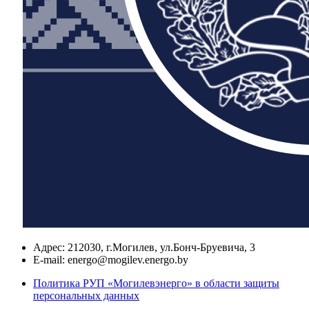
Адрес:
212030, г.Могилев, ул.Бонч-Бруевича, 3
E-mail:
energo@mogilev.energo.by
Политика РУП «Могилевэнерго» в области защиты
персональных данных