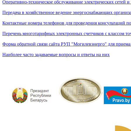
Оперативно-техническое обслуживание электрических сетей и 
Передача в хозяйственное ведение энергоснабжающих организ
Контактные номера телефонов для проведения консультаций 
Перечень многотарифных электронных счетчиков с классом точ
Форма обратной связи сайта РУП "Могилевэнерго" для приема 
Наиболее часто задаваемые вопросы и ответы на них