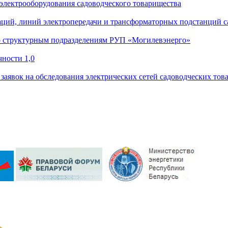
электрооборудования садоводческого товарищества
аций, линий электропередачи и трансформаторных подстанций 
по структурным подразделениям РУП «Могилевэнерго»
ности 1,0
заявок на обследования электрических сетей садоводческих тов