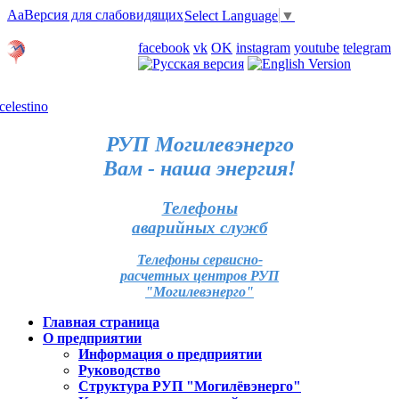
Aa
Версия для слабовидящих
Select Language
▼
Личный кабинет
facebook
vk
OK
instagram
youtube
telegram
Карта отделений
РУП Могилевэнерго
Вам - наша энергия!
Телефоны
аварийных служб
Телефоны сервисно-
расчетных центров РУП
"Могилевэнерго"
Главная страница
О предприятии
Информация о предприятии
Руководство
Структура РУП "Могилёвэнерго"