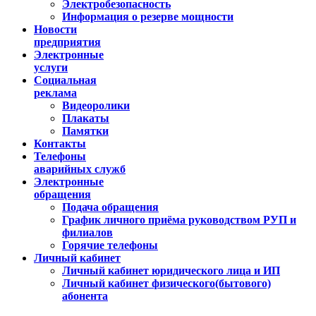
Электробезопасность
Информация о резерве мощности
Новости
предприятия
Электронные
услуги
Социальная
реклама
Видеоролики
Плакаты
Памятки
Контакты
Телефоны
аварийных служб
Электронные
обращения
Подача обращения
График личного приёма руководством РУП и
филиалов
Горячие телефоны
Личный кабинет
Личный кабинет юридического лица и ИП
Личный кабинет физического(бытового)
абонента