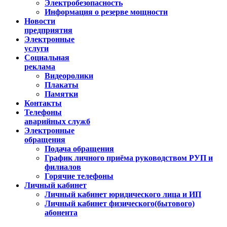
Электробезопасность
Информация о резерве мощности
Новости
предприятия
Электронные
услуги
Социальная
реклама
Видеоролики
Плакаты
Памятки
Контакты
Телефоны
аварийных служб
Электронные
обращения
Подача обращения
График личного приёма руководством РУП и
филиалов
Горячие телефоны
Личный кабинет
Личный кабинет юридического лица и ИП
Личный кабинет физического(бытового)
абонента