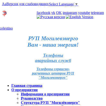
Aa
Версия для слабовидящих
Select Language
▼
Личный кабинет
facebook
vk
OK
instagram
youtube
telegram
Карта отделений
РУП Могилевэнерго
Вам - наша энергия!
Телефоны
аварийных служб
Телефоны сервисно-
расчетных центров РУП
"Могилевэнерго"
Главная страница
О предприятии
Информация о предприятии
Руководство
Структура РУП "Могилёвэнерго"