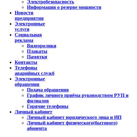
Электробезопасность
Информация о резерве мощности
Новости
предприятия
Электронные
услуги
Социальная
реклама
Видеоролики
Плакаты
Памятки
Контакты
Телефоны
аварийных служб
Электронные
обращения
Подача обращения
График личного приёма руководством РУП и
филиалов
Горячие телефоны
Личный кабинет
Личный кабинет юридического лица и ИП
Личный кабинет физического(бытового)
абонента