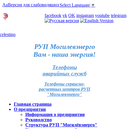
Aa
Версия для слабовидящих
Select Language
▼
Личный кабинет
facebook
vk
OK
instagram
youtube
telegram
Карта отделений
РУП Могилевэнерго
Вам - наша энергия!
Телефоны
аварийных служб
Телефоны сервисно-
расчетных центров РУП
"Могилевэнерго"
Главная страница
О предприятии
Информация о предприятии
Руководство
Структура РУП "Могилёвэнерго"