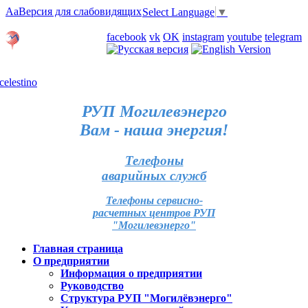
Aa
Версия для слабовидящих
Select Language
▼
Личный кабинет
facebook
vk
OK
instagram
youtube
telegram
Карта отделений
РУП Могилевэнерго
Вам - наша энергия!
Телефоны
аварийных служб
Телефоны сервисно-
расчетных центров РУП
"Могилевэнерго"
Главная страница
О предприятии
Информация о предприятии
Руководство
Структура РУП "Могилёвэнерго"