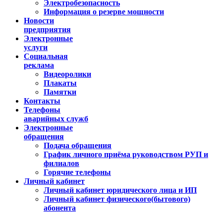
Электробезопасность
Информация о резерве мощности
Новости
предприятия
Электронные
услуги
Социальная
реклама
Видеоролики
Плакаты
Памятки
Контакты
Телефоны
аварийных служб
Электронные
обращения
Подача обращения
График личного приёма руководством РУП и
филиалов
Горячие телефоны
Личный кабинет
Личный кабинет юридического лица и ИП
Личный кабинет физического(бытового)
абонента