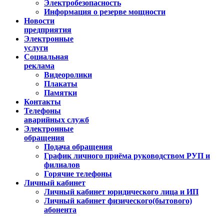
Электробезопасность
Информация о резерве мощности
Новости
предприятия
Электронные
услуги
Социальная
реклама
Видеоролики
Плакаты
Памятки
Контакты
Телефоны
аварийных служб
Электронные
обращения
Подача обращения
График личного приёма руководством РУП и
филиалов
Горячие телефоны
Личный кабинет
Личный кабинет юридического лица и ИП
Личный кабинет физического(бытового)
абонента