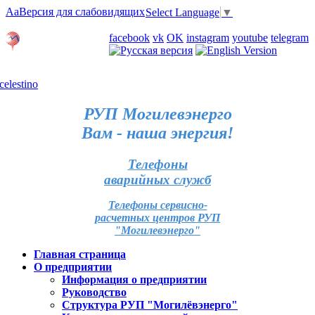
Aa
Версия для слабовидящих
Select Language
▼
Личный кабинет
facebook
vk
OK
instagram
youtube
telegram
Карта отделений
РУП Могилевэнерго
Вам - наша энергия!
Телефоны
аварийных служб
Телефоны сервисно-
расчетных центров РУП
"Могилевэнерго"
Главная страница
О предприятии
Информация о предприятии
Руководство
Структура РУП "Могилёвэнерго"