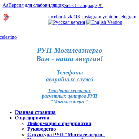
Aa
Версия для слабовидящих
Select Language
▼
Личный кабинет
facebook
vk
OK
instagram
youtube
telegram
Карта отделений
РУП Могилевэнерго
Вам - наша энергия!
Телефоны
аварийных служб
Телефоны сервисно-
расчетных центров РУП
"Могилевэнерго"
Главная страница
О предприятии
Информация о предприятии
Руководство
Структура РУП "Могилёвэнерго"