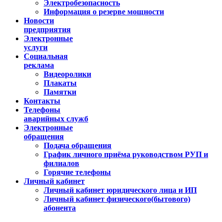
Электробезопасность
Информация о резерве мощности
Новости
предприятия
Электронные
услуги
Социальная
реклама
Видеоролики
Плакаты
Памятки
Контакты
Телефоны
аварийных служб
Электронные
обращения
Подача обращения
График личного приёма руководством РУП и
филиалов
Горячие телефоны
Личный кабинет
Личный кабинет юридического лица и ИП
Личный кабинет физического(бытового)
абонента