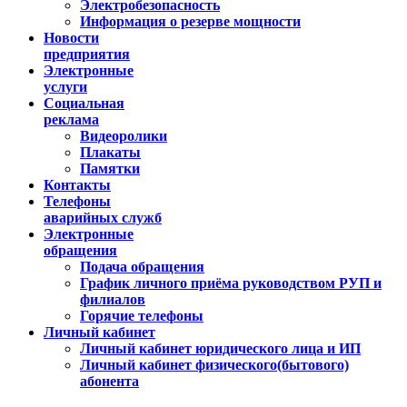
Электробезопасность
Информация о резерве мощности
Новости
предприятия
Электронные
услуги
Социальная
реклама
Видеоролики
Плакаты
Памятки
Контакты
Телефоны
аварийных служб
Электронные
обращения
Подача обращения
График личного приёма руководством РУП и
филиалов
Горячие телефоны
Личный кабинет
Личный кабинет юридического лица и ИП
Личный кабинет физического(бытового)
абонента