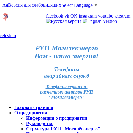
Aa
Версия для слабовидящих
Select Language
▼
Личный кабинет
facebook
vk
OK
instagram
youtube
telegram
Карта отделений
РУП Могилевэнерго
Вам - наша энергия!
Телефоны
аварийных служб
Телефоны сервисно-
расчетных центров РУП
"Могилевэнерго"
Главная страница
О предприятии
Информация о предприятии
Руководство
Структура РУП "Могилёвэнерго"