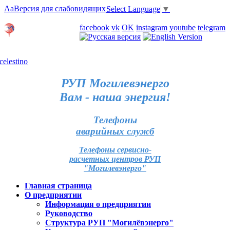
Aa
Версия для слабовидящих
Select Language
▼
Личный кабинет
facebook
vk
OK
instagram
youtube
telegram
Карта отделений
РУП Могилевэнерго
Вам - наша энергия!
Телефоны
аварийных служб
Телефоны сервисно-
расчетных центров РУП
"Могилевэнерго"
Главная страница
О предприятии
Информация о предприятии
Руководство
Структура РУП "Могилёвэнерго"