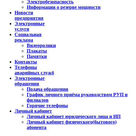
Электробезопасность
Информация о резерве мощности
Новости
предприятия
Электронные
услуги
Социальная
реклама
Видеоролики
Плакаты
Памятки
Контакты
Телефоны
аварийных служб
Электронные
обращения
Подача обращения
График личного приёма руководством РУП и
филиалов
Горячие телефоны
Личный кабинет
Личный кабинет юридического лица и ИП
Личный кабинет физического(бытового)
абонента