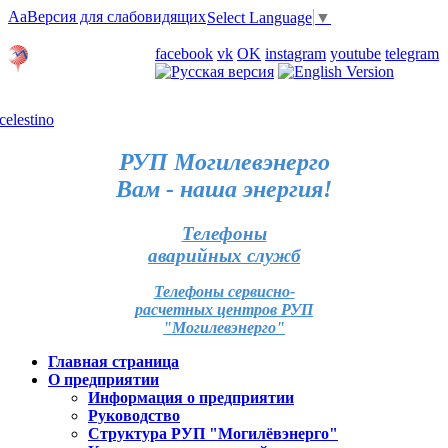
Aa
Версия для слабовидящих
Select Language
▼
Личный кабинет
facebook
vk
OK
instagram
youtube
telegram
Карта отделений
РУП Могилевэнерго
Вам - наша энергия!
Телефоны
аварийных служб
Телефоны сервисно-
расчетных центров РУП
"Могилевэнерго"
Главная страница
О предприятии
Информация о предприятии
Руководство
Структура РУП "Могилёвэнерго"