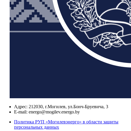
Адрес:
212030, г.Могилев, ул.Бонч-Бруевича, 3
E-mail:
energo@mogilev.energo.by
Политика РУП «Могилевэнерго» в области защиты
персональных данных