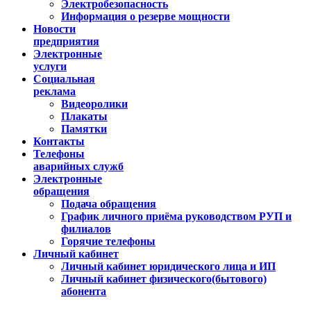
Электробезопасность
Информация о резерве мощности
Новости
предприятия
Электронные
услуги
Социальная
реклама
Видеоролики
Плакаты
Памятки
Контакты
Телефоны
аварийных служб
Электронные
обращения
Подача обращения
График личного приёма руководством РУП и
филиалов
Горячие телефоны
Личный кабинет
Личный кабинет юридического лица и ИП
Личный кабинет физического(бытового)
абонента