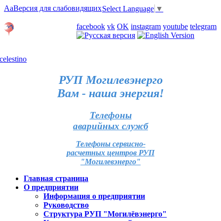
Aa
Версия для слабовидящих
Select Language
▼
Личный кабинет
facebook
vk
OK
instagram
youtube
telegram
Карта отделений
РУП Могилевэнерго
Вам - наша энергия!
Телефоны
аварийных служб
Телефоны сервисно-
расчетных центров РУП
"Могилевэнерго"
Главная страница
О предприятии
Информация о предприятии
Руководство
Структура РУП "Могилёвэнерго"