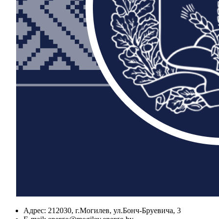
Адрес:
212030, г.Могилев, ул.Бонч-Бруевича, 3