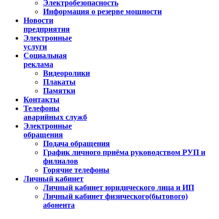
Электробезопасность
Информация о резерве мощности
Новости
предприятия
Электронные
услуги
Социальная
реклама
Видеоролики
Плакаты
Памятки
Контакты
Телефоны
аварийных служб
Электронные
обращения
Подача обращения
График личного приёма руководством РУП и
филиалов
Горячие телефоны
Личный кабинет
Личный кабинет юридического лица и ИП
Личный кабинет физического(бытового)
абонента