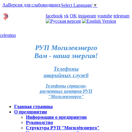
Aa
Версия для слабовидящих
Select Language
▼
Личный кабинет
facebook
vk
OK
instagram
youtube
telegram
Карта отделений
РУП Могилевэнерго
Вам - наша энергия!
Телефоны
аварийных служб
Телефоны сервисно-
расчетных центров РУП
"Могилевэнерго"
Главная страница
О предприятии
Информация о предприятии
Руководство
Структура РУП "Могилёвэнерго"