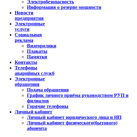
Электробезопасность
Информация о резерве мощности
Новости
предприятия
Электронные
услуги
Социальная
реклама
Видеоролики
Плакаты
Памятки
Контакты
Телефоны
аварийных служб
Электронные
обращения
Подача обращения
График личного приёма руководством РУП и
филиалов
Горячие телефоны
Личный кабинет
Личный кабинет юридического лица и ИП
Личный кабинет физического(бытового)
абонента