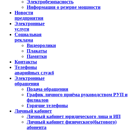
Электробезопасность
Информация о резерве мощности
Новости
предприятия
Электронные
услуги
Социальная
реклама
Видеоролики
Плакаты
Памятки
Контакты
Телефоны
аварийных служб
Электронные
обращения
Подача обращения
График личного приёма руководством РУП и
филиалов
Горячие телефоны
Личный кабинет
Личный кабинет юридического лица и ИП
Личный кабинет физического(бытового)
абонента