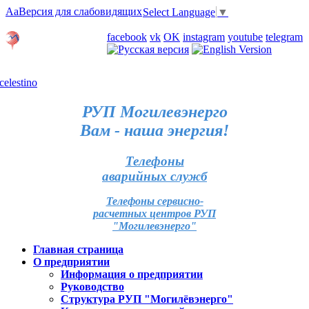
Aa
Версия для слабовидящих
Select Language
▼
Личный кабинет
facebook
vk
OK
instagram
youtube
telegram
Карта отделений
РУП Могилевэнерго
Вам - наша энергия!
Телефоны
аварийных служб
Телефоны сервисно-
расчетных центров РУП
"Могилевэнерго"
Главная страница
О предприятии
Информация о предприятии
Руководство
Структура РУП "Могилёвэнерго"