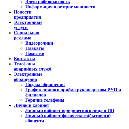
Электробезопасность
Информация о резерве мощности
Новости
предприятия
Электронные
услуги
Социальная
реклама
Видеоролики
Плакаты
Памятки
Контакты
Телефоны
аварийных служб
Электронные
обращения
Подача обращения
График личного приёма руководством РУП и
филиалов
Горячие телефоны
Личный кабинет
Личный кабинет юридического лица и ИП
Личный кабинет физического(бытового)
абонента