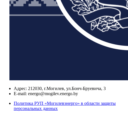
Адрес:
212030, г.Могилев, ул.Бонч-Бруевича, 3
E-mail:
energo@mogilev.energo.by
Политика РУП «Могилевэнерго» в области защиты
персональных данных