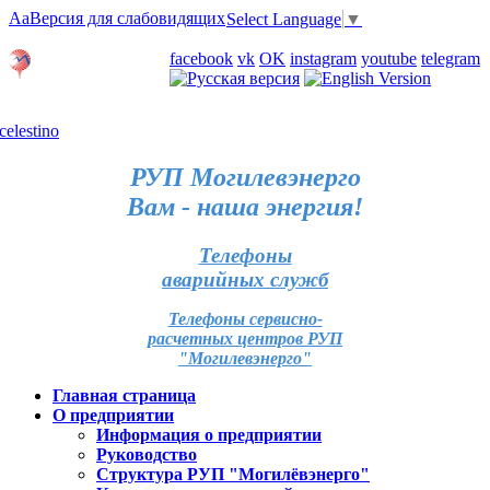
Aa
Версия для слабовидящих
Select Language
▼
Личный кабинет
facebook
vk
OK
instagram
youtube
telegram
Карта отделений
РУП Могилевэнерго
Вам - наша энергия!
Телефоны
аварийных служб
Телефоны сервисно-
расчетных центров РУП
"Могилевэнерго"
Главная страница
О предприятии
Информация о предприятии
Руководство
Структура РУП "Могилёвэнерго"