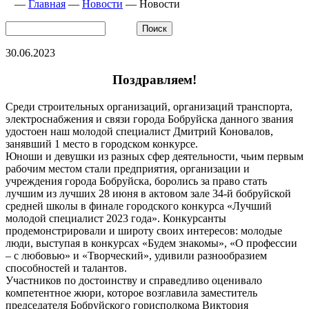
—
Главная
—
Новости
—
Новости
30.06.2023
Поздравляем!
Среди строительных организаций, организаций транспорта,
электроснабжения и связи города Бобруйска данного звания
удостоен наш молодой специалист Дмитрий Коновалов,
занявший 1 место в городском конкурсе.
Юноши и девушки из разных сфер деятельности, чьим первым
рабочим местом стали предприятия, организации и
учреждения города Бобруйска, боролись за право стать
лучшим из лучших 28 июня в актовом зале 34-й бобруйской
средней школы в финале городского конкурса «Лучший
молодой специалист 2023 года». Конкурсанты
продемонстрировали и широту своих интересов: молодые
люди, выступая в конкурсах «Будем знакомы», «О профессии
– с любовью» и «Творческий», удивили разнообразием
способностей и талантов.
Участников по достоинству и справедливо оценивало
компетентное жюри, которое возглавила заместитель
председателя Бобруйского горисполкома Виктория