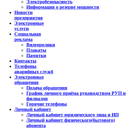
Электробезопасность
Информация о резерве мощности
Новости
предприятия
Электронные
услуги
Социальная
реклама
Видеоролики
Плакаты
Памятки
Контакты
Телефоны
аварийных служб
Электронные
обращения
Подача обращения
График личного приёма руководством РУП и
филиалов
Горячие телефоны
Личный кабинет
Личный кабинет юридического лица и ИП
Личный кабинет физического(бытового)
абонента