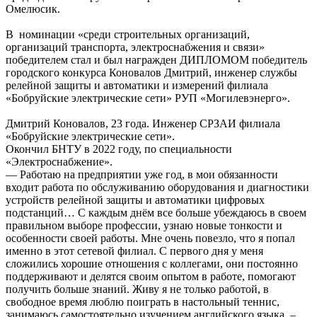
Омелюсик.
В номинации «среди строительных организаций,
организаций транспорта, электроснабжения и связи»
победителем стал и был награжден ДИПЛОМОМ победитель
городского конкурса Коновалов Дмитрий, инженер службы
релейной защиты и автоматики и измерений филиала
«Бобруйские электрические сети» РУП «Могилевэнерго».
Дмитрий Коновалов, 23 года. Инженер СРЗАИ филиала
«Бобруйские электрические сети».
Окончил БНТУ в 2022 году, по специальности
«Электроснабжение».
— Работаю на предприятии уже год, в мои обязанности
входит работа по обслуживанию оборудования и диагностики
устройств релейной защиты и автоматики цифровых
подстанций… С каждым днём все больше убеждаюсь в своем
правильном выборе профессии, узнаю новые тонкости и
особенности своей работы. Мне очень повезло, что я попал
именно в этот сетевой филиал. С первого дня у меня
сложились хорошие отношения с коллегами, они постоянно
поддерживают и делятся своим опытом в работе, помогают
получить больше знаний. Живу я не только работой, в
свободное время люблю поиграть в настольный теннис,
занимаюсь самостоятельно изучением английского языка, –