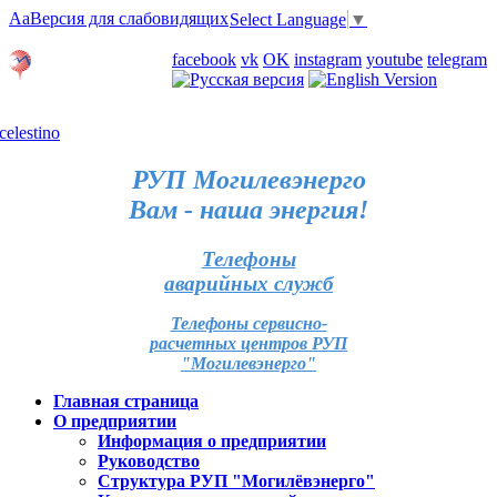
Aa
Версия для слабовидящих
Select Language
▼
Личный кабинет
facebook
vk
OK
instagram
youtube
telegram
Карта отделений
РУП Могилевэнерго
Вам - наша энергия!
Телефоны
аварийных служб
Телефоны сервисно-
расчетных центров РУП
"Могилевэнерго"
Главная страница
О предприятии
Информация о предприятии
Руководство
Структура РУП "Могилёвэнерго"