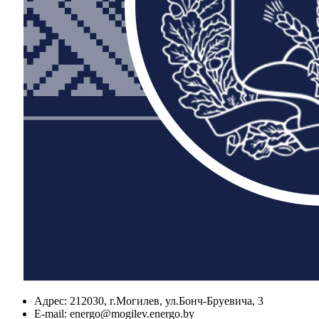
Адрес:
212030, г.Могилев, ул.Бонч-Бруевича, 3
E-mail:
energo@mogilev.energo.by