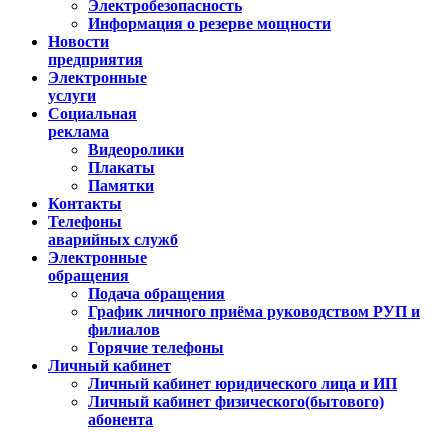
Электробезопасность
Информация о резерве мощности
Новости
предприятия
Электронные
услуги
Социальная
реклама
Видеоролики
Плакаты
Памятки
Контакты
Телефоны
аварийных служб
Электронные
обращения
Подача обращения
График личного приёма руководством РУП и
филиалов
Горячие телефоны
Личный кабинет
Личный кабинет юридического лица и ИП
Личный кабинет физического(бытового)
абонента