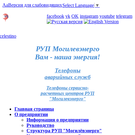
Aa
Версия для слабовидящих
Select Language
▼
Личный кабинет
facebook
vk
OK
instagram
youtube
telegram
Карта отделений
РУП Могилевэнерго
Вам - наша энергия!
Телефоны
аварийных служб
Телефоны сервисно-
расчетных центров РУП
"Могилевэнерго"
Главная страница
О предприятии
Информация о предприятии
Руководство
Структура РУП "Могилёвэнерго"