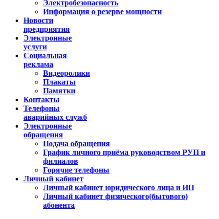
Электробезопасность
Информация о резерве мощности
Новости
предприятия
Электронные
услуги
Социальная
реклама
Видеоролики
Плакаты
Памятки
Контакты
Телефоны
аварийных служб
Электронные
обращения
Подача обращения
График личного приёма руководством РУП и
филиалов
Горячие телефоны
Личный кабинет
Личный кабинет юридического лица и ИП
Личный кабинет физического(бытового)
абонента