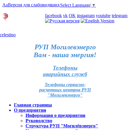
Aa
Версия для слабовидящих
Select Language
▼
Личный кабинет
facebook
vk
OK
instagram
youtube
telegram
Карта отделений
РУП Могилевэнерго
Вам - наша энергия!
Телефоны
аварийных служб
Телефоны сервисно-
расчетных центров РУП
"Могилевэнерго"
Главная страница
О предприятии
Информация о предприятии
Руководство
Структура РУП "Могилёвэнерго"