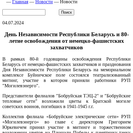
—
Главная
—
Новости
—
Новости
04.07.2024
День Независимости Республики Беларусь и 80-
летие освобождения от немецко-фашистских
захватчиков
В рамках 80-й годовщины освобождения Республики
Беларусь от немецко-фашистских захватчиков и празднования
Дня Независимости Республики Беларусь на мемориальном
комплексе Буйничское поле состоялся театрализованный
митинг, участие в котором приняли работники РУП
"Могилевэнерго".
Представители филиалов "Бобруйская ТЭЦ-2" и "Бобруйские
тепловые сети" возложили цветы к Братской могиле
советских воинов, погибших в 1941-1945 г.г.
Коллектив филиала «Бобруйские электрические сети» РУП
«Могилевэнерго» во главе с директором Григорием
Юркевичем принял участие в митинге и торжественном
возложении цветов на Площади Победы к памятнику-танку