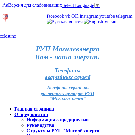
Aa
Версия для слабовидящих
Select Language
▼
Личный кабинет
facebook
vk
OK
instagram
youtube
telegram
Карта отделений
РУП Могилевэнерго
Вам - наша энергия!
Телефоны
аварийных служб
Телефоны сервисно-
расчетных центров РУП
"Могилевэнерго"
Главная страница
О предприятии
Информация о предприятии
Руководство
Структура РУП "Могилёвэнерго"