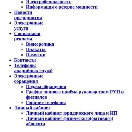
Электробезопасность
Информация о резерве мощности
Новости
предприятия
Электронные
услуги
Социальная
реклама
Видеоролики
Плакаты
Памятки
Контакты
Телефоны
аварийных служб
Электронные
обращения
Подача обращения
График личного приёма руководством РУП и
филиалов
Горячие телефоны
Личный кабинет
Личный кабинет юридического лица и ИП
Личный кабинет физического(бытового)
абонента