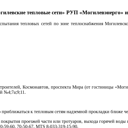
илевские тепловые сети» РУП «Могилевэнерго» 
 испытания тепловых сетей по зоне теплоснабжения Могилевс
троителей, Космонавтов, проспекта Мира (от гостиницы «Моги
й №4;7а;9;11.
 приближаться к тепловым сетям надземной прокладки ближе че
я покрытия проезжей части или тротуаров, выхода горячей воды
-59-60, 70-50-67, MTS 8-033-319-15-90.