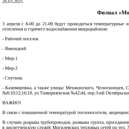
26.03.2025
Филиал «Мог
3 апреля с 8-00 до 21-00 будут проводиться температурные
отопления и горячего водоснабжения микрорайонов:
- Рабочий поселок
- Ямницкий
- Мир-1
- Мир-2
- Спутник
- Казимировка, а также улицы: Менжинского, Челюскинцев, С
№8;10;12;16;18, ул.Тимирязевская №42;44, пер.3-ий Октябрьски
ВАЖНО!
В связи с повышенной температурой теплоносителя, запрещено
В случаях разрыва трубопроводов, размыва грунта, проседани
в диспетчерскую службу Могилевских тепловых сетей по тел. 70