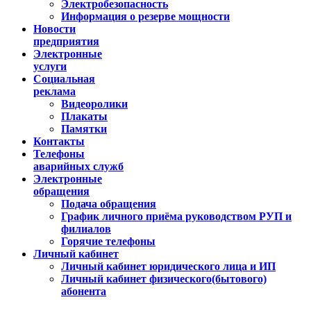
Электробезопасность
Информация о резерве мощности
Новости
предприятия
Электронные
услуги
Социальная
реклама
Видеоролики
Плакаты
Памятки
Контакты
Телефоны
аварийных служб
Электронные
обращения
Подача обращения
График личного приёма руководством РУП и
филиалов
Горячие телефоны
Личный кабинет
Личный кабинет юридического лица и ИП
Личный кабинет физического(бытового)
абонента