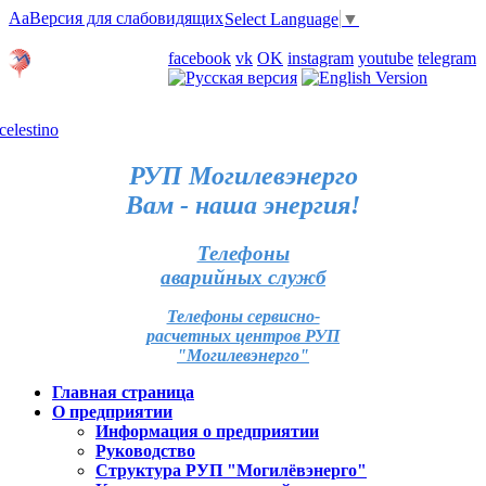
Aa
Версия для слабовидящих
Select Language
▼
Личный кабинет
facebook
vk
OK
instagram
youtube
telegram
Карта отделений
РУП Могилевэнерго
Вам - наша энергия!
Телефоны
аварийных служб
Телефоны сервисно-
расчетных центров РУП
"Могилевэнерго"
Главная страница
О предприятии
Информация о предприятии
Руководство
Структура РУП "Могилёвэнерго"