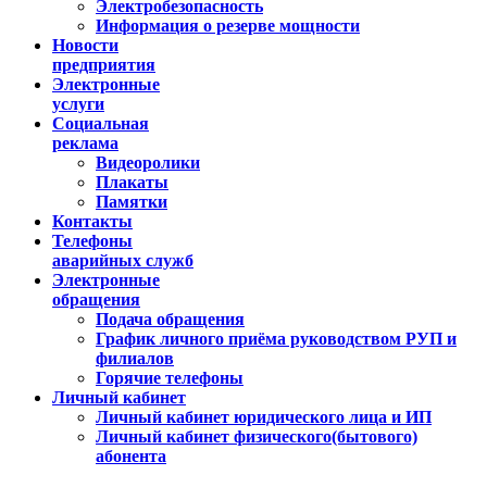
Электробезопасность
Информация о резерве мощности
Новости
предприятия
Электронные
услуги
Социальная
реклама
Видеоролики
Плакаты
Памятки
Контакты
Телефоны
аварийных служб
Электронные
обращения
Подача обращения
График личного приёма руководством РУП и
филиалов
Горячие телефоны
Личный кабинет
Личный кабинет юридического лица и ИП
Личный кабинет физического(бытового)
абонента