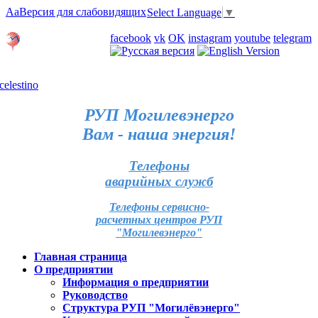
Aa
Версия для слабовидящих
Select Language
▼
Личный кабинет
facebook
vk
OK
instagram
youtube
telegram
Карта отделений
РУП Могилевэнерго
Вам - наша энергия!
Телефоны
аварийных служб
Телефоны сервисно-
расчетных центров РУП
"Могилевэнерго"
Главная страница
О предприятии
Информация о предприятии
Руководство
Структура РУП "Могилёвэнерго"