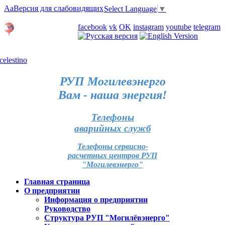
Aa
Версия для слабовидящих
Select Language
▼
Личный кабинет
facebook
vk
OK
instagram
youtube
telegram
Карта отделений
РУП Могилевэнерго
Вам - наша энергия!
Телефоны
аварийных служб
Телефоны сервисно-
расчетных центров РУП
"Могилевэнерго"
Главная страница
О предприятии
Информация о предприятии
Руководство
Структура РУП "Могилёвэнерго"