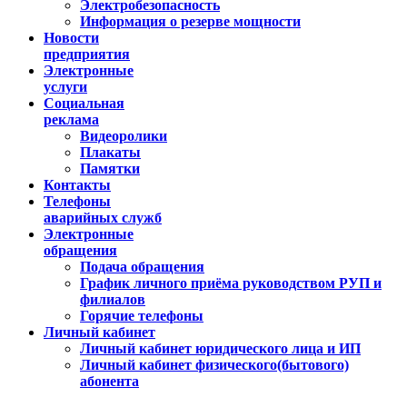
Электробезопасность
Информация о резерве мощности
Новости
предприятия
Электронные
услуги
Социальная
реклама
Видеоролики
Плакаты
Памятки
Контакты
Телефоны
аварийных служб
Электронные
обращения
Подача обращения
График личного приёма руководством РУП и
филиалов
Горячие телефоны
Личный кабинет
Личный кабинет юридического лица и ИП
Личный кабинет физического(бытового)
абонента