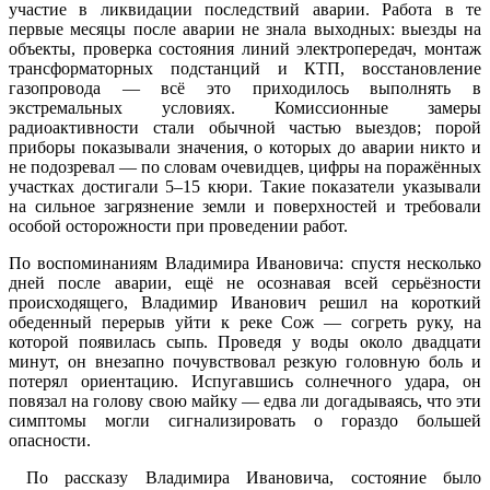
участие в ликвидации последствий аварии. Работа в те
первые месяцы после аварии не знала выходных: выезды на
объекты, проверка состояния линий электропередач, монтаж
трансформаторных подстанций и КТП, восстановление
газопровода — всё это приходилось выполнять в
экстремальных условиях. Комиссионные замеры
радиоактивности стали обычной частью выездов; порой
приборы показывали значения, о которых до аварии никто и
не подозревал — по словам очевидцев, цифры на поражённых
участках достигали 5–15 кюри. Такие показатели указывали
на сильное загрязнение земли и поверхностей и требовали
особой осторожности при проведении работ.
По воспоминаниям Владимира Ивановича: спустя несколько
дней после аварии, ещё не осознавая всей серьёзности
происходящего, Владимир Иванович решил на короткий
обеденный перерыв уйти к реке Сож — согреть руку, на
которой появилась сыпь. Проведя у воды около двадцати
минут, он внезапно почувствовал резкую головную боль и
потерял ориентацию. Испугавшись солнечного удара, он
повязал на голову свою майку — едва ли догадываясь, что эти
симптомы могли сигнализировать о гораздо большей
опасности.
По рассказу Владимира Ивановича, состояние было