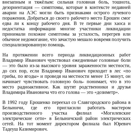
внезапным и тяжёлым: сильная головная боль, тошнота,
дезориентация — симптомы, которые в контексте недавней
аварии на АЭС могли быть признаками острого лучевого
поражения. Добраться до своего рабочего место Ерошен смог
едва ли к концу рабочего дня. В те первые дни хаоса и
недостатка информации многие участники ликвидации
принимали похожие симптомы за усталость, перегрев или
обычное недомогание, что зачастую мешало вовремя получить
специализированную помощь.
На протяжении всего периода ликвидационных работ
Владимир Иванович чувствовал ежедневные головные боли
— это было из-за высокого уровня зараженности местности,
до сих пор, если Владимир Иванович приходит в лес «по
грибы, по ягоды» и проведя на местности менее 15 минут, он
начинает чувствовать головную боль- понимает, что в это
место радиоактивное. Как шутят родственники и друзья
Владимира Ивановича что его голова — это «дозиметр».
В 1992 году Ерошенко переехал со Славгородского района в
Белыничи, где его пригласили работать мастером
производственного участка филиал «Могилевские
электрические сети» в Белыничский район электрических
сетей. На тот момент директором филиала был Юревич
Тадеуш Казимирович.