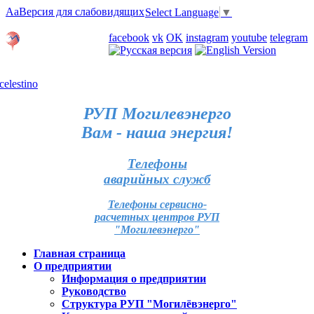
Aa
Версия для слабовидящих
Select Language
▼
Личный кабинет
facebook
vk
OK
instagram
youtube
telegram
Карта отделений
РУП Могилевэнерго
Вам - наша энергия!
Телефоны
аварийных служб
Телефоны сервисно-
расчетных центров РУП
"Могилевэнерго"
Главная страница
О предприятии
Информация о предприятии
Руководство
Структура РУП "Могилёвэнерго"