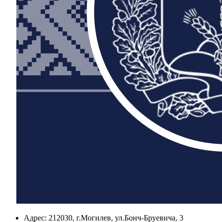
Адрес:
212030, г.Могилев, ул.Бонч-Бруевича, 3