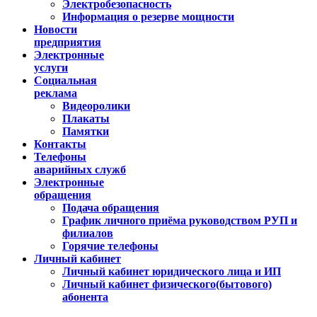
Электробезопасность
Информация о резерве мощности
Новости
предприятия
Электронные
услуги
Социальная
реклама
Видеоролики
Плакаты
Памятки
Контакты
Телефоны
аварийных служб
Электронные
обращения
Подача обращения
График личного приёма руководством РУП и
филиалов
Горячие телефоны
Личный кабинет
Личный кабинет юридического лица и ИП
Личный кабинет физического(бытового)
абонента