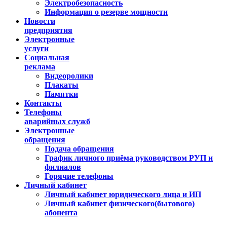
Электробезопасность
Информация о резерве мощности
Новости
предприятия
Электронные
услуги
Социальная
реклама
Видеоролики
Плакаты
Памятки
Контакты
Телефоны
аварийных служб
Электронные
обращения
Подача обращения
График личного приёма руководством РУП и
филиалов
Горячие телефоны
Личный кабинет
Личный кабинет юридического лица и ИП
Личный кабинет физического(бытового)
абонента