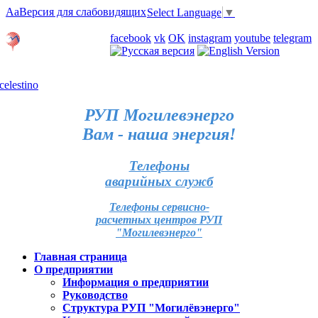
Aa
Версия для слабовидящих
Select Language
▼
Личный кабинет
facebook
vk
OK
instagram
youtube
telegram
Карта отделений
РУП Могилевэнерго
Вам - наша энергия!
Телефоны
аварийных служб
Телефоны сервисно-
расчетных центров РУП
"Могилевэнерго"
Главная страница
О предприятии
Информация о предприятии
Руководство
Структура РУП "Могилёвэнерго"