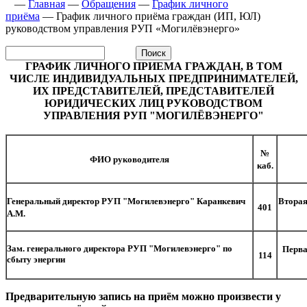
—
Главная
—
Обращения
—
График личного
приёма
—
График личного приёма граждан (ИП, ЮЛ)
руководством управления РУП «Могилёвэнерго»
ГРАФИК ЛИЧНОГО ПРИЕМА ГРАЖДАН, В ТОМ
ЧИСЛЕ ИНДИВИДУАЛЬНЫХ ПРЕДПРИНИМАТЕЛЕЙ,
ИХ ПРЕДСТАВИТЕЛЕЙ, ПРЕДСТАВИТЕЛЕЙ
ЮРИДИЧЕСКИХ ЛИЦ РУКОВОДСТВОМ
УПРАВЛЕНИЯ РУП "МОГИЛЁВЭНЕРГО"
№
ФИО руководителя
каб.
Генеральный директор РУП
"Могилевэнерго" Каранкевич
Вторая
401
А.М.
Зам. генерального директора РУП "Могилевэнерго" по
Перва
114
сбыту энергии
Предварительную запись на приём можно произвести у