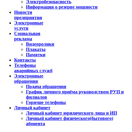
Электробезопасность
Информация о резерве мощности
Новости
предприятия
Электронные
услуги
Социальная
реклама
Видеоролики
Плакаты
Памятки
Контакты
Телефоны
аварийных служб
Электронные
обращения
Подача обращения
График личного приёма руководством РУП и
филиалов
Горячие телефоны
Личный кабинет
Личный кабинет юридического лица и ИП
Личный кабинет физического(бытового)
абонента