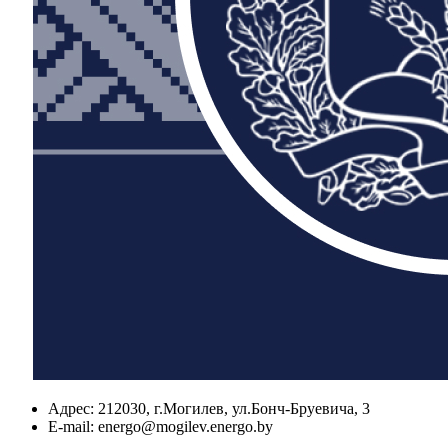
Адрес:
212030, г.Могилев, ул.Бонч-Бруевича, 3
E-mail:
energo@mogilev.energo.by