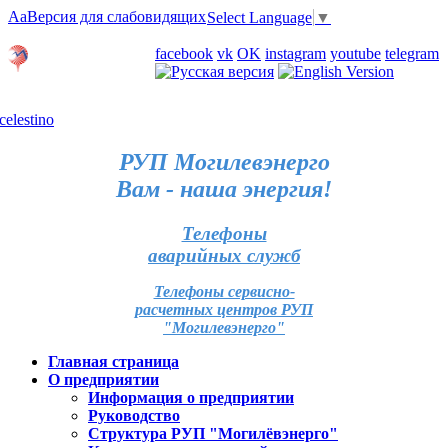
Aa
Версия для слабовидящих
Select Language
▼
Личный кабинет
facebook
vk
OK
instagram
youtube
telegram
Карта отделений
РУП Могилевэнерго
Вам - наша энергия!
Телефоны
аварийных служб
Телефоны сервисно-
расчетных центров РУП
"Могилевэнерго"
Главная страница
О предприятии
Информация о предприятии
Руководство
Структура РУП "Могилёвэнерго"