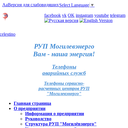
Aa
Версия для слабовидящих
Select Language
▼
Личный кабинет
facebook
vk
OK
instagram
youtube
telegram
Карта отделений
РУП Могилевэнерго
Вам - наша энергия!
Телефоны
аварийных служб
Телефоны сервисно-
расчетных центров РУП
"Могилевэнерго"
Главная страница
О предприятии
Информация о предприятии
Руководство
Структура РУП "Могилёвэнерго"