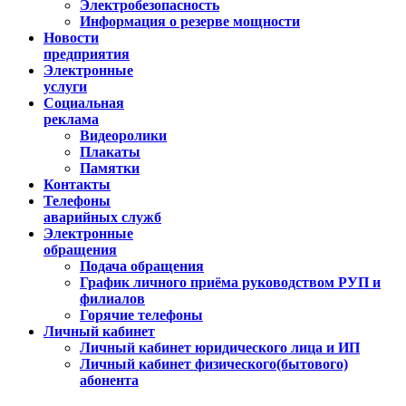
Электробезопасность
Информация о резерве мощности
Новости
предприятия
Электронные
услуги
Социальная
реклама
Видеоролики
Плакаты
Памятки
Контакты
Телефоны
аварийных служб
Электронные
обращения
Подача обращения
График личного приёма руководством РУП и
филиалов
Горячие телефоны
Личный кабинет
Личный кабинет юридического лица и ИП
Личный кабинет физического(бытового)
абонента