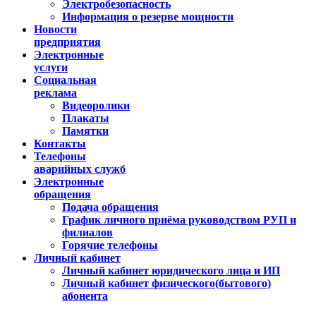
Электробезопасность
Информация о резерве мощности
Новости
предприятия
Электронные
услуги
Социальная
реклама
Видеоролики
Плакаты
Памятки
Контакты
Телефоны
аварийных служб
Электронные
обращения
Подача обращения
График личного приёма руководством РУП и
филиалов
Горячие телефоны
Личный кабинет
Личный кабинет юридического лица и ИП
Личный кабинет физического(бытового)
абонента