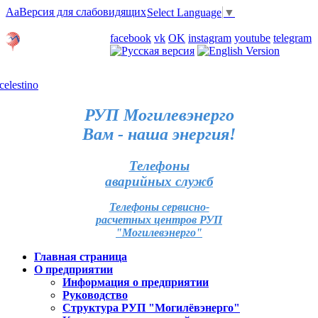
Aa
Версия для слабовидящих
Select Language
▼
Личный кабинет
facebook
vk
OK
instagram
youtube
telegram
Карта отделений
РУП Могилевэнерго
Вам - наша энергия!
Телефоны
аварийных служб
Телефоны сервисно-
расчетных центров РУП
"Могилевэнерго"
Главная страница
О предприятии
Информация о предприятии
Руководство
Структура РУП "Могилёвэнерго"