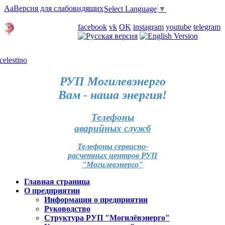
Aa
Версия для слабовидящих
Select Language
▼
Личный кабинет
facebook
vk
OK
instagram
youtube
telegram
Карта отделений
РУП Могилевэнерго
Вам - наша энергия!
Телефоны
аварийных служб
Телефоны сервисно-
расчетных центров РУП
"Могилевэнерго"
Главная страница
О предприятии
Информация о предприятии
Руководство
Структура РУП "Могилёвэнерго"