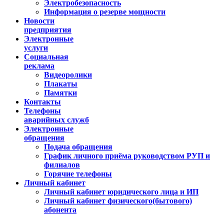
Электробезопасность
Информация о резерве мощности
Новости
предприятия
Электронные
услуги
Социальная
реклама
Видеоролики
Плакаты
Памятки
Контакты
Телефоны
аварийных служб
Электронные
обращения
Подача обращения
График личного приёма руководством РУП и
филиалов
Горячие телефоны
Личный кабинет
Личный кабинет юридического лица и ИП
Личный кабинет физического(бытового)
абонента