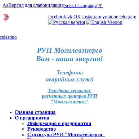
Aa
Версия для слабовидящих
Select Language
▼
Личный кабинет
facebook
vk
OK
instagram
youtube
telegram
Карта отделений
РУП Могилевэнерго
Вам - наша энергия!
Телефоны
аварийных служб
Телефоны сервисно-
расчетных центров РУП
"Могилевэнерго"
Главная страница
О предприятии
Информация о предприятии
Руководство
Структура РУП "Могилёвэнерго"