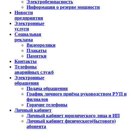
Электробезопасность
Информация о резерве мощности
Новости
предприятия
Электронные
услуги
Социальная
реклама
Видеоролики
Плакаты
Памятки
Контакты
Телефоны
аварийных служб
Электронные
обращения
Подача обращения
График личного приёма руководством РУП и
филиалов
Горячие телефоны
Личный кабинет
Личный кабинет юридического лица и ИП
Личный кабинет физического(бытового)
абонента