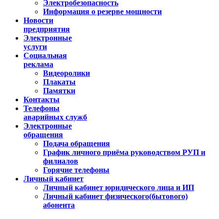
Электробезопасность
Информация о резерве мощности
Новости
предприятия
Электронные
услуги
Социальная
реклама
Видеоролики
Плакаты
Памятки
Контакты
Телефоны
аварийных служб
Электронные
обращения
Подача обращения
График личного приёма руководством РУП и
филиалов
Горячие телефоны
Личный кабинет
Личный кабинет юридического лица и ИП
Личный кабинет физического(бытового)
абонента