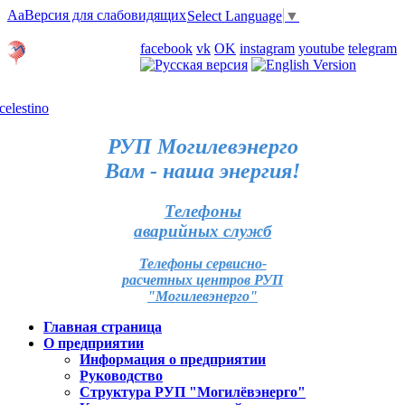
Aa
Версия для слабовидящих
Select Language
▼
Личный кабинет
facebook
vk
OK
instagram
youtube
telegram
Карта отделений
РУП Могилевэнерго
Вам - наша энергия!
Телефоны
аварийных служб
Телефоны сервисно-
расчетных центров РУП
"Могилевэнерго"
Главная страница
О предприятии
Информация о предприятии
Руководство
Структура РУП "Могилёвэнерго"