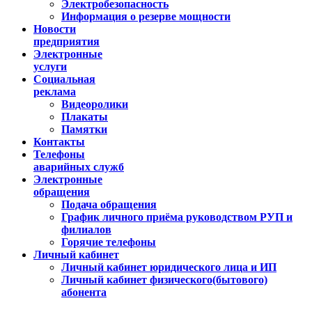
Электробезопасность
Информация о резерве мощности
Новости
предприятия
Электронные
услуги
Социальная
реклама
Видеоролики
Плакаты
Памятки
Контакты
Телефоны
аварийных служб
Электронные
обращения
Подача обращения
График личного приёма руководством РУП и
филиалов
Горячие телефоны
Личный кабинет
Личный кабинет юридического лица и ИП
Личный кабинет физического(бытового)
абонента