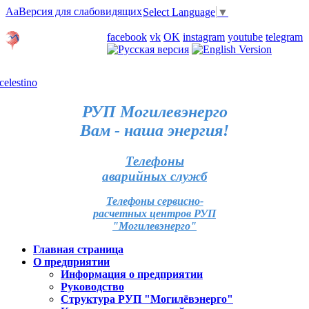
Aa
Версия для слабовидящих
Select Language
▼
Личный кабинет
facebook
vk
OK
instagram
youtube
telegram
Карта отделений
РУП Могилевэнерго
Вам - наша энергия!
Телефоны
аварийных служб
Телефоны сервисно-
расчетных центров РУП
"Могилевэнерго"
Главная страница
О предприятии
Информация о предприятии
Руководство
Структура РУП "Могилёвэнерго"