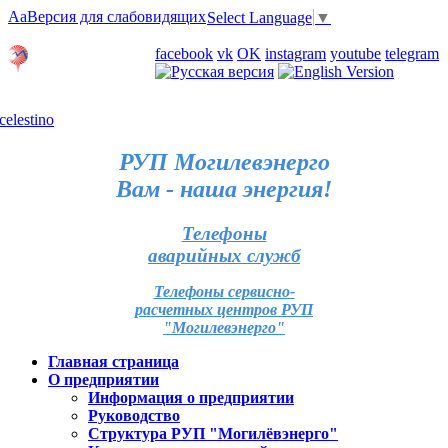
Aa
Версия для слабовидящих
Select Language
▼
Личный кабинет
facebook
vk
OK
instagram
youtube
telegram
Карта отделений
РУП Могилевэнерго
Вам - наша энергия!
Телефоны
аварийных служб
Телефоны сервисно-
расчетных центров РУП
"Могилевэнерго"
Главная страница
О предприятии
Информация о предприятии
Руководство
Структура РУП "Могилёвэнерго"