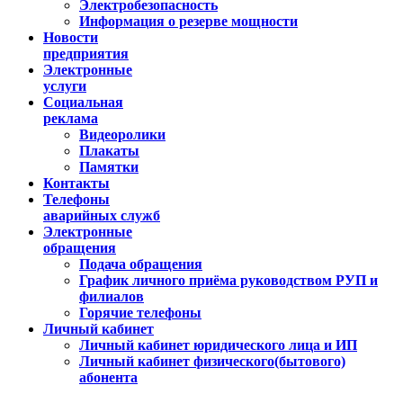
Электробезопасность
Информация о резерве мощности
Новости
предприятия
Электронные
услуги
Социальная
реклама
Видеоролики
Плакаты
Памятки
Контакты
Телефоны
аварийных служб
Электронные
обращения
Подача обращения
График личного приёма руководством РУП и
филиалов
Горячие телефоны
Личный кабинет
Личный кабинет юридического лица и ИП
Личный кабинет физического(бытового)
абонента