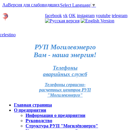
Aa
Версия для слабовидящих
Select Language
▼
Личный кабинет
facebook
vk
OK
instagram
youtube
telegram
Карта отделений
РУП Могилевэнерго
Вам - наша энергия!
Телефоны
аварийных служб
Телефоны сервисно-
расчетных центров РУП
"Могилевэнерго"
Главная страница
О предприятии
Информация о предприятии
Руководство
Структура РУП "Могилёвэнерго"