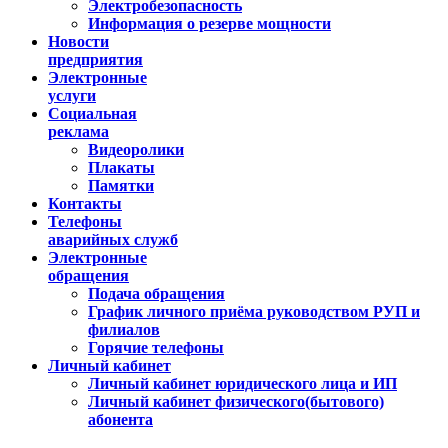
Электробезопасность
Информация о резерве мощности
Новости
предприятия
Электронные
услуги
Социальная
реклама
Видеоролики
Плакаты
Памятки
Контакты
Телефоны
аварийных служб
Электронные
обращения
Подача обращения
График личного приёма руководством РУП и
филиалов
Горячие телефоны
Личный кабинет
Личный кабинет юридического лица и ИП
Личный кабинет физического(бытового)
абонента