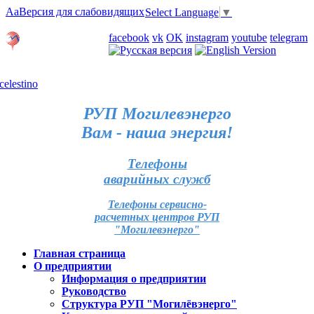
Aa
Версия для слабовидящих
Select Language
▼
Личный кабинет
facebook
vk
OK
instagram
youtube
telegram
Карта отделений
РУП Могилевэнерго
Вам - наша энергия!
Телефоны
аварийных служб
Телефоны сервисно-
расчетных центров РУП
"Могилевэнерго"
Главная страница
О предприятии
Информация о предприятии
Руководство
Структура РУП "Могилёвэнерго"