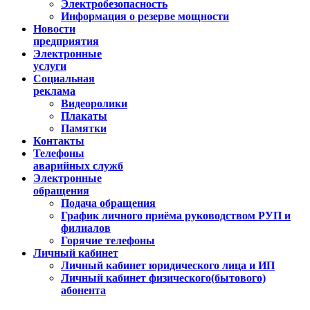
Электробезопасность
Информация о резерве мощности
Новости
предприятия
Электронные
услуги
Социальная
реклама
Видеоролики
Плакаты
Памятки
Контакты
Телефоны
аварийных служб
Электронные
обращения
Подача обращения
График личного приёма руководством РУП и
филиалов
Горячие телефоны
Личный кабинет
Личный кабинет юридического лица и ИП
Личный кабинет физического(бытового)
абонента