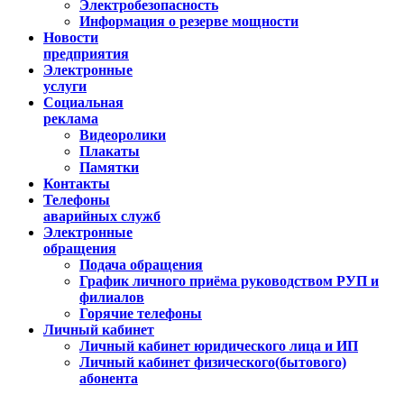
Электробезопасность
Информация о резерве мощности
Новости
предприятия
Электронные
услуги
Социальная
реклама
Видеоролики
Плакаты
Памятки
Контакты
Телефоны
аварийных служб
Электронные
обращения
Подача обращения
График личного приёма руководством РУП и
филиалов
Горячие телефоны
Личный кабинет
Личный кабинет юридического лица и ИП
Личный кабинет физического(бытового)
абонента