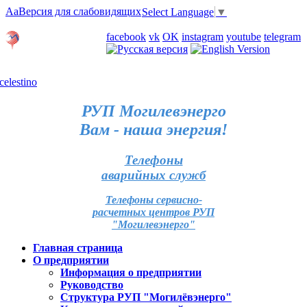
Aa
Версия для слабовидящих
Select Language
▼
Личный кабинет
facebook
vk
OK
instagram
youtube
telegram
Карта отделений
РУП Могилевэнерго
Вам - наша энергия!
Телефоны
аварийных служб
Телефоны сервисно-
расчетных центров РУП
"Могилевэнерго"
Главная страница
О предприятии
Информация о предприятии
Руководство
Структура РУП "Могилёвэнерго"