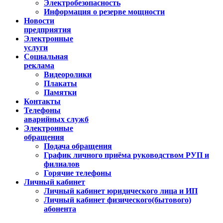
Электробезопасность
Информация о резерве мощности
Новости
предприятия
Электронные
услуги
Социальная
реклама
Видеоролики
Плакаты
Памятки
Контакты
Телефоны
аварийных служб
Электронные
обращения
Подача обращения
График личного приёма руководством РУП и
филиалов
Горячие телефоны
Личный кабинет
Личный кабинет юридического лица и ИП
Личный кабинет физического(бытового)
абонента