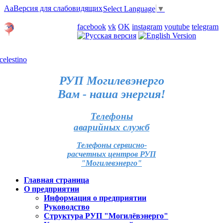
Aa
Версия для слабовидящих
Select Language
▼
Личный кабинет
facebook
vk
OK
instagram
youtube
telegram
Карта отделений
РУП Могилевэнерго
Вам - наша энергия!
Телефоны
аварийных служб
Телефоны сервисно-
расчетных центров РУП
"Могилевэнерго"
Главная страница
О предприятии
Информация о предприятии
Руководство
Структура РУП "Могилёвэнерго"