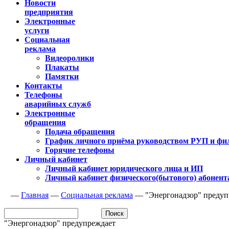
Новости
предприятия
Электронные
услуги
Социальная
реклама
Видеоролики
Плакаты
Памятки
Контакты
Телефоны
аварийных служб
Электронные
обращения
Подача обращения
График личного приёма руководством РУП и фи
Горячие телефоны
Личный кабинет
Личный кабинет юридического лица и ИП
Личный кабинет физического(бытового) абонент
—
Главная
—
Социальная реклама
—
"Энергонадзор" предуп
"Энергонадзор" предупреждает