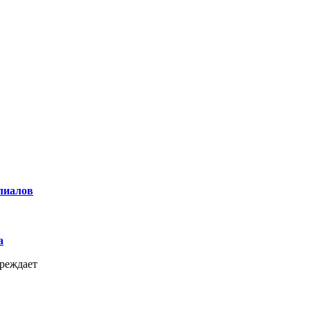
лиалов
а
реждает