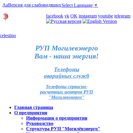
Aa
Версия для слабовидящих
Select Language
▼
Личный кабинет
facebook
vk
OK
instagram
youtube
telegram
Карта отделений
РУП Могилевэнерго
Вам - наша энергия!
Телефоны
аварийных служб
Телефоны сервисно-
расчетных центров РУП
"Могилевэнерго"
Главная страница
О предприятии
Информация о предприятии
Руководство
Структура РУП "Могилёвэнерго"