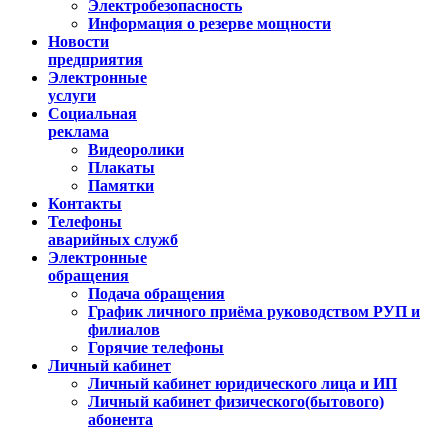
Электробезопасность
Информация о резерве мощности
Новости
предприятия
Электронные
услуги
Социальная
реклама
Видеоролики
Плакаты
Памятки
Контакты
Телефоны
аварийных служб
Электронные
обращения
Подача обращения
График личного приёма руководством РУП и
филиалов
Горячие телефоны
Личный кабинет
Личный кабинет юридического лица и ИП
Личный кабинет физического(бытового)
абонента