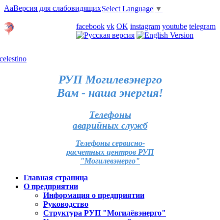
Aa
Версия для слабовидящих
Select Language
▼
Личный кабинет
facebook
vk
OK
instagram
youtube
telegram
Карта отделений
РУП Могилевэнерго
Вам - наша энергия!
Телефоны
аварийных служб
Телефоны сервисно-
расчетных центров РУП
"Могилевэнерго"
Главная страница
О предприятии
Информация о предприятии
Руководство
Структура РУП "Могилёвэнерго"