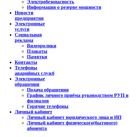
Электробезопасность
Информация о резерве мощности
Новости
предприятия
Электронные
услуги
Социальная
реклама
Видеоролики
Плакаты
Памятки
Контакты
Телефоны
аварийных служб
Электронные
обращения
Подача обращения
График личного приёма руководством РУП и
филиалов
Горячие телефоны
Личный кабинет
Личный кабинет юридического лица и ИП
Личный кабинет физического(бытового)
абонента