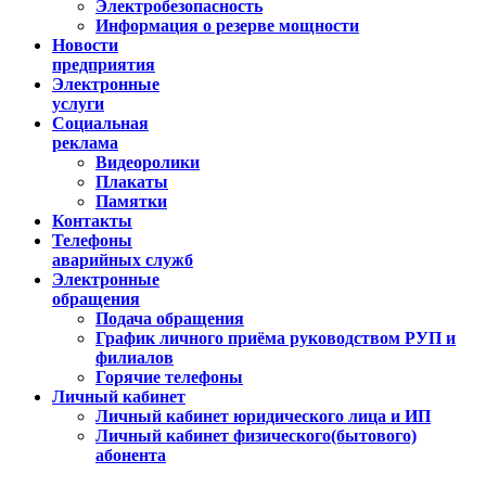
Электробезопасность
Информация о резерве мощности
Новости
предприятия
Электронные
услуги
Социальная
реклама
Видеоролики
Плакаты
Памятки
Контакты
Телефоны
аварийных служб
Электронные
обращения
Подача обращения
График личного приёма руководством РУП и
филиалов
Горячие телефоны
Личный кабинет
Личный кабинет юридического лица и ИП
Личный кабинет физического(бытового)
абонента