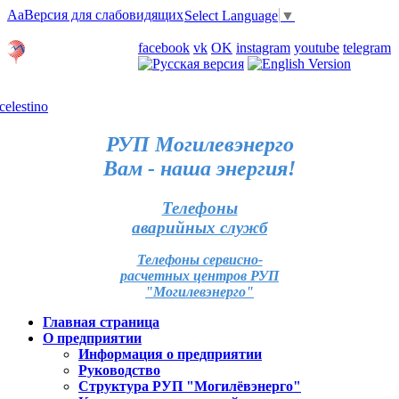
Aa
Версия для слабовидящих
Select Language
▼
Личный кабинет
facebook
vk
OK
instagram
youtube
telegram
Карта отделений
РУП Могилевэнерго
Вам - наша энергия!
Телефоны
аварийных служб
Телефоны сервисно-
расчетных центров РУП
"Могилевэнерго"
Главная страница
О предприятии
Информация о предприятии
Руководство
Структура РУП "Могилёвэнерго"