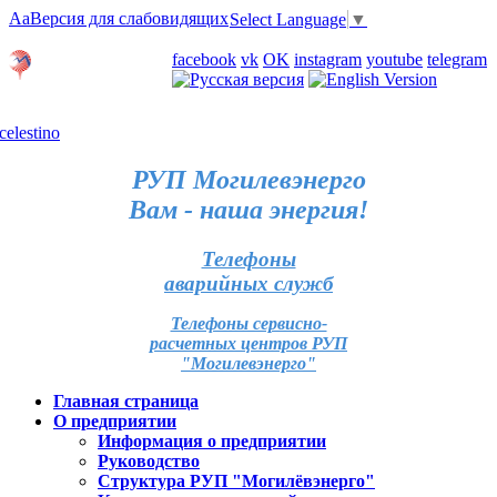
Aa
Версия для слабовидящих
Select Language
▼
Личный кабинет
facebook
vk
OK
instagram
youtube
telegram
Карта отделений
РУП Могилевэнерго
Вам - наша энергия!
Телефоны
аварийных служб
Телефоны сервисно-
расчетных центров РУП
"Могилевэнерго"
Главная страница
О предприятии
Информация о предприятии
Руководство
Структура РУП "Могилёвэнерго"