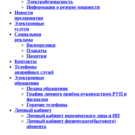
Электробезопасность
Информация о резерве мощности
Новости
предприятия
Электронные
услуги
Социальная
реклама
Видеоролики
Плакаты
Памятки
Контакты
Телефоны
аварийных служб
Электронные
обращения
Подача обращения
График личного приёма руководством РУП и
филиалов
Горячие телефоны
Личный кабинет
Личный кабинет юридического лица и ИП
Личный кабинет физического(бытового)
абонента