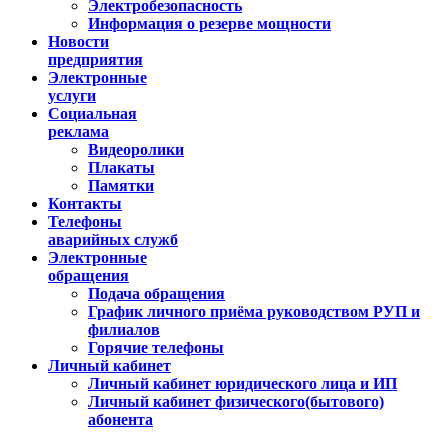
Электробезопасность
Информация о резерве мощности
Новости
предприятия
Электронные
услуги
Социальная
реклама
Видеоролики
Плакаты
Памятки
Контакты
Телефоны
аварийных служб
Электронные
обращения
Подача обращения
График личного приёма руководством РУП и
филиалов
Горячие телефоны
Личный кабинет
Личный кабинет юридического лица и ИП
Личный кабинет физического(бытового)
абонента