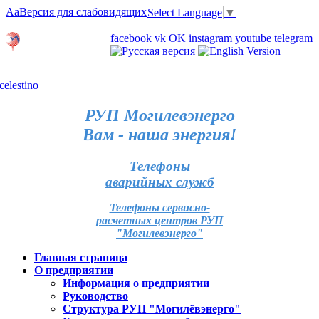
Aa
Версия для слабовидящих
Select Language
▼
Личный кабинет
facebook
vk
OK
instagram
youtube
telegram
Карта отделений
РУП Могилевэнерго
Вам - наша энергия!
Телефоны
аварийных служб
Телефоны сервисно-
расчетных центров РУП
"Могилевэнерго"
Главная страница
О предприятии
Информация о предприятии
Руководство
Структура РУП "Могилёвэнерго"