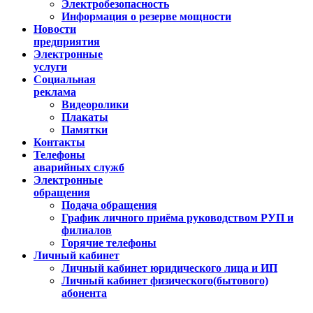
Электробезопасность
Информация о резерве мощности
Новости
предприятия
Электронные
услуги
Социальная
реклама
Видеоролики
Плакаты
Памятки
Контакты
Телефоны
аварийных служб
Электронные
обращения
Подача обращения
График личного приёма руководством РУП и
филиалов
Горячие телефоны
Личный кабинет
Личный кабинет юридического лица и ИП
Личный кабинет физического(бытового)
абонента