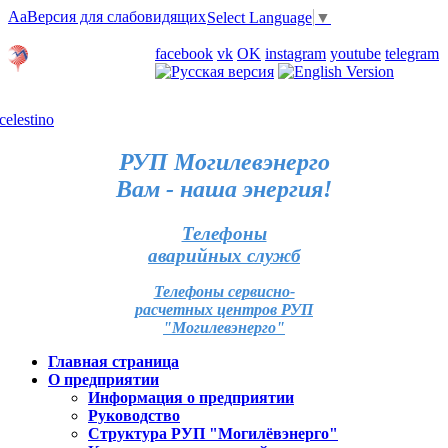
Aa
Версия для слабовидящих
Select Language
▼
Личный кабинет
facebook
vk
OK
instagram
youtube
telegram
Карта отделений
РУП Могилевэнерго
Вам - наша энергия!
Телефоны
аварийных служб
Телефоны сервисно-
расчетных центров РУП
"Могилевэнерго"
Главная страница
О предприятии
Информация о предприятии
Руководство
Структура РУП "Могилёвэнерго"