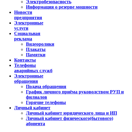
Электробезопасность
Информация о резерве мощности
Новости
предприятия
Электронные
услуги
Социальная
реклама
Видеоролики
Плакаты
Памятки
Контакты
Телефоны
аварийных служб
Электронные
обращения
Подача обращения
График личного приёма руководством РУП и
филиалов
Горячие телефоны
Личный кабинет
Личный кабинет юридического лица и ИП
Личный кабинет физического(бытового)
абонента