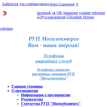
Aa
Версия для слабовидящих
Select Language
▼
Личный кабинет
facebook
vk
OK
instagram
youtube
telegram
Карта отделений
РУП Могилевэнерго
Вам - наша энергия!
Телефоны
аварийных служб
Телефоны сервисно-
расчетных центров РУП
"Могилевэнерго"
Главная страница
О предприятии
Информация о предприятии
Руководство
Структура РУП "Могилёвэнерго"