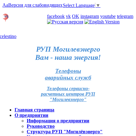
Aa
Версия для слабовидящих
Select Language
▼
Личный кабинет
facebook
vk
OK
instagram
youtube
telegram
Карта отделений
РУП Могилевэнерго
Вам - наша энергия!
Телефоны
аварийных служб
Телефоны сервисно-
расчетных центров РУП
"Могилевэнерго"
Главная страница
О предприятии
Информация о предприятии
Руководство
Структура РУП "Могилёвэнерго"