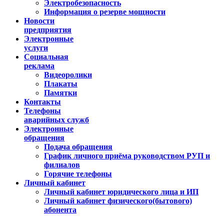
Электробезопасность
Информация о резерве мощности
Новости
предприятия
Электронные
услуги
Социальная
реклама
Видеоролики
Плакаты
Памятки
Контакты
Телефоны
аварийных служб
Электронные
обращения
Подача обращения
График личного приёма руководством РУП и
филиалов
Горячие телефоны
Личный кабинет
Личный кабинет юридического лица и ИП
Личный кабинет физического(бытового)
абонента