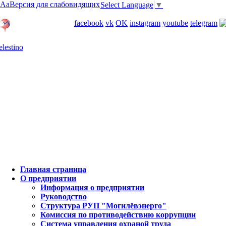
Aa
Версия для слабовидящих
Select Language
▼
Личный кабинет
facebook
vk
OK
instagram
youtube
telegram
Карта отделений
Главная страница
О предприятии
Информация о предприятии
Руководство
Структура РУП "Могилёвэнерго"
Комиссия по противодействию коррупции
Система управления охраной труда