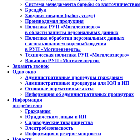
Система менеджмента борьбы со взяточничество
Брендбук
Закупки товаров (работ, услуг)
Производимая продукция
Политика РУП «Могилевэнерго»
в области защиты персональных данных
Политика обработки персональных данных
с использованием видеонаблюдения
в РУП «Могилевэнерго»
Техническая политика РУП «Могилевэнерго»
Вакансии РУП «Могилевэнерго»
Заказать звонок
Одно окно
Административные процедуры гражданам
Административные процедуры для ЮЛ и ИП
Основные нормативные акты
Информация об административных процедурах
Информация
потребителю
Гражданам
Юридическим лицам и ИП
Садоводческие товарищества
Электробезопасность
Информация о резерве мощности
Новости