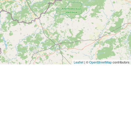
Leaflet
| ©
OpenStreetMap
contributors