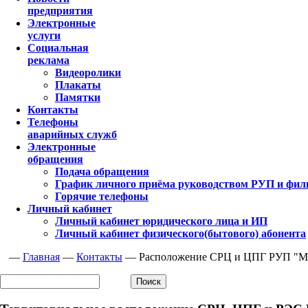
предприятия
Электронные
услуги
Социальная
реклама
Видеоролики
Плакаты
Памятки
Контакты
Телефоны
аварийных служб
Электронные
обращения
Подача обращения
График личного приёма руководством РУП и фил
Горячие телефоны
Личный кабинет
Личный кабинет юридического лица и ИП
Личный кабинет физического(бытового) абонента
—
Главная
—
Контакты
—
Расположение СРЦ и ЦПГ РУП "Мо